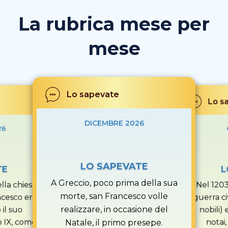
La rubrica mese per
mese
Lo sapevate
Lo s
DICEMBRE 2026
26
LO SAPEVATE
TE
L
A Greccio, poco prima della sua
ella chiesa
Nel 1203
morte, san Francesco volle
ncesco era
guerra civ
realizzare, in occasione del
il suo
nobili) 
o IX, come
notai,
Natale, il primo presepe.