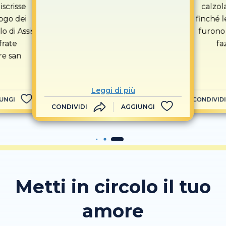
 iscrisse
calzola
ogo dei
finché l
o di Assisi
furono 
frate
fa
re san
Leggi di più
UNGI
CONDIVIDI
CONDIVIDI
AGGIUNGI
Metti in circolo il tuo
amore