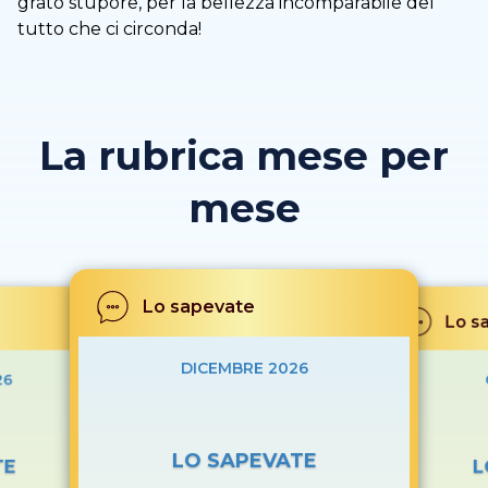
grato stupore, per la bellezza incomparabile del
tutto che ci circonda!
La rubrica mese per
mese
Lo sapevate
Lo s
DICEMBRE 2026
26
LO SAPEVATE
TE
L