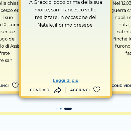
A Greccio, poco prima della sua
ella chiesa
Nel 1203
morte, san Francesco volle
ncesco era
guerra civ
realizzare, in occasione del
il suo
nobili) 
o IX, come
notai,
Natale, il primo presepe.
 iscrisse
calzola
ogo dei
finché l
o di Assisi
furono 
frate
fa
re san
Leggi di più
UNGI
CONDIVIDI
CONDIVIDI
AGGIUNGI