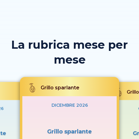
La rubrica mese per
mese
Grillo sparlante
Grill
DICEMBRE 2026
26
Grillo sparlante
nte
Gr