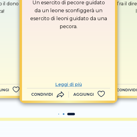
Un esercito di pecore guidato
o il dono
Tra il dir
da un leone sconfiggerà un
a!
esercito di leoni guidato da una
pecora.
Leggi di più
UNGI
CONDIVIDI
CONDIVIDI
AGGIUNGI