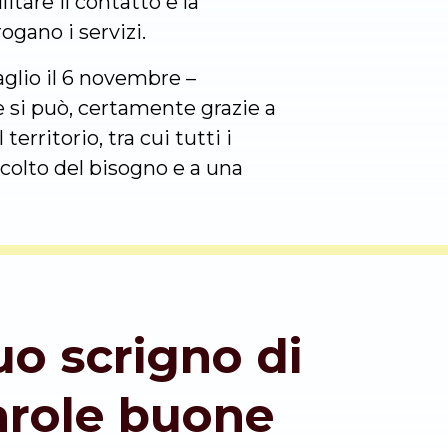
itare il contatto e la
rogano i servizi.
taglio il 6 novembre –
si può, certamente grazie a
rritorio, tra cui tutti i
colto del bisogno e a una
tuo scrigno di
arole buone