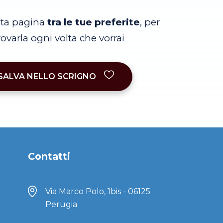
sta pagina
tra le tue preferite
, per
trovarla ogni volta che vorrai
SALVA NELLO SCRIGNO
Contatti
Via Marco Polo, 1bis - 06125
Perugia