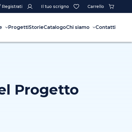
/ Registrati
Il tuo scrigno
Carrello
e
Progetti
Storie
Catalogo
Chi siamo
Contatti
el Progetto