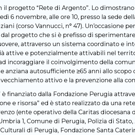
 il progetto “Rete di Argento”. Lo dimostrano i
edì 6 novembre, alle ore 10, presso la sede del
ziani (corso Vannucci, n° 47). Un’occasione per
ti dal progetto che si è prefisso di sperimenta
overe, attraverso un sistema coordinato e inte
già attive e potenzialmente attivabili nel terri
e ad incoraggiare il coinvolgimento della comun
e anziana autosufficiente ≥65 anni allo scopo d
nvecchiamento attivo e la prevenzione alla con
” è finanziato dalla Fondazione Perugia attrav
one e risorsa” ed è stato realizzato da una rete
enzo (ente operativo della Caritas diocesana di
mbria 1, Comune di Perugia, Polizia di Stato,
lturali di Perugia, Fondazione Santa Caterina 