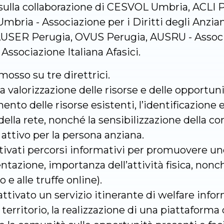
ulla collaborazione di CESVOL Umbria, ACLI P
Umbria - Associazione per i Diritti degli Anzi
AUSER Perugia, OVUS Perugia, AUSRU - Associa
 Associazione Italiana Afasici.
mosso su tre direttrici.
a valorizzazione delle risorse e delle opportunit
ento delle risorse esistenti, l’identificazione 
ella rete, nonché la sensibilizzazione della c
ttivo per la persona anziana.
tivati percorsi informativi per promuovere uno 
mentazione, importanza dell’attività fisica, non
o e alle truffe online).
ttivato un servizio itinerante di welfare info
l territorio, la realizzazione di una piattaforma