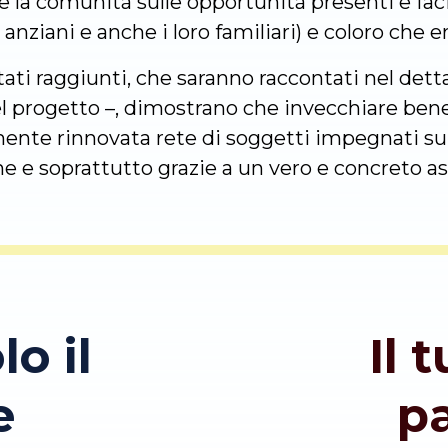
re la comunità sulle opportunità presenti e facil
i anziani e anche i loro familiari) e coloro che e
ultati raggiunti, che saranno raccontati nel det
progetto –, dimostrano che invecchiare bene 
te rinnovata rete di soggetti impegnati sul te
e e soprattutto grazie a un vero e concreto as
lo il
Il 
e
p