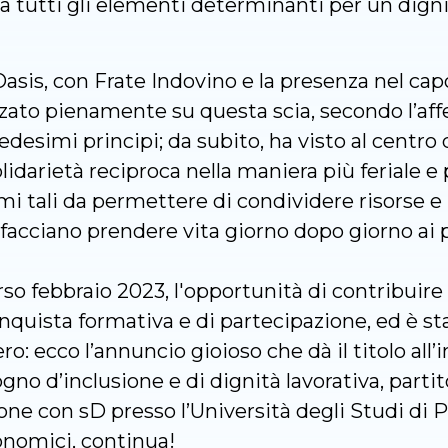
 a tutti gli elementi determinanti per un dign
Oasis, con Frate Indovino e la presenza nel ca
izzato pienamente su questa scia, secondo l’af
desimi principi; da subito, ha visto al centro d
lidarietà reciproca nella maniera più feriale e 
ami tali da permettere di condividere risorse e 
 facciano prendere vita giorno dopo giorno ai pr
orso febbraio 2023, l'opportunità di contribuire
onquista formativa e di partecipazione, ed è s
ro: ecco l’annuncio gioioso che dà il titolo all’
no d’inclusione e di dignità lavorativa, parti
ne con sD presso l’Università degli Studi di P
conomici, continua!