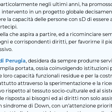
e particolarmente negli ultimi anni, ha promoss
e intervento in un progetto globale decisament
la capacità delle persone con sD di essere att
rtecipi.
lla che aspira a partire, ed a ricominciare sem
ni e corrispondenti diritti, per favorirne il pi
ssivo.
di Perugia
, desidera da sempre produrre serviz
mplia portata, ossia coinvolgendo istituzioni p
lle loro capacità funzionali residue e per la co
attutto attraverso la sperimentazione e la rice
vo rispetto al tessuto socio-culturale ed al s
le risposta ai bisogni ed ai diritti non solo ass
on sindrome di Down, con un’attenzione priorit