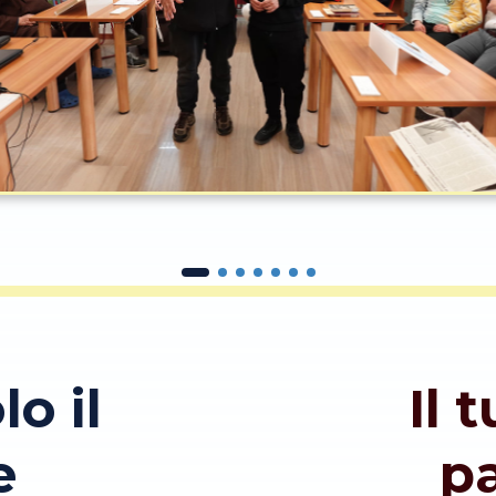
lo il
Il 
e
p