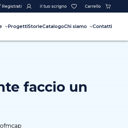
/ Registrati
Il tuo scrigno
Carrello
e
Progetti
Storie
Catalogo
Chi siamo
Contatti
nte faccio un
a ofmcap