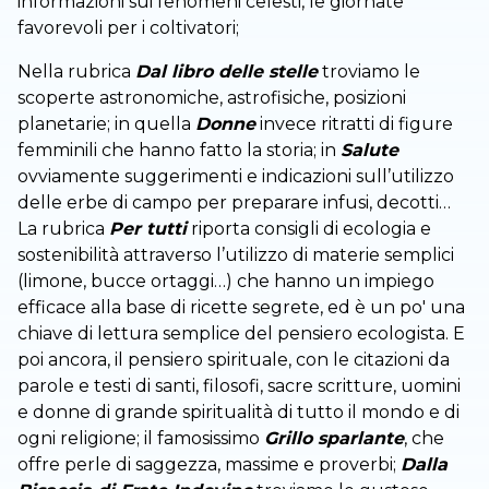
informazioni sui fenomeni celesti, le giornate
favorevoli per i coltivatori;
Nella rubrica
Dal libro delle stelle
troviamo le
scoperte astronomiche, astrofisiche, posizioni
planetarie; in quella
Donne
invece ritratti di figure
femminili che hanno fatto la storia; in
Salute
ovviamente suggerimenti e indicazioni sull’utilizzo
delle erbe di campo per preparare infusi, decotti…
La rubrica
Per tutti
riporta consigli di ecologia e
sostenibilità attraverso l’utilizzo di materie semplici
(limone, bucce ortaggi…) che hanno un impiego
efficace alla base di ricette segrete, ed è un po' una
chiave di lettura semplice del pensiero ecologista. E
poi ancora, il pensiero spirituale, con le citazioni da
parole e testi di santi, filosofi, sacre scritture, uomini
e donne di grande spiritualità di tutto il mondo e di
ogni religione; il famosissimo
Grillo sparlante
, che
offre perle di saggezza, massime e proverbi;
Dalla