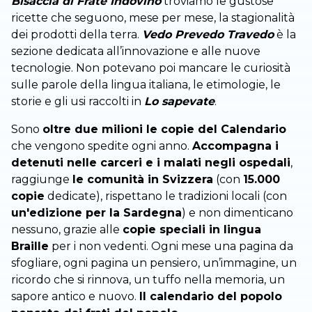
Bisaccia di Frate Indovino
troviamo le gustose
ricette che seguono, mese per mese, la stagionalità
dei prodotti della terra.
Vedo Prevedo Travedo
è la
sezione dedicata all’innovazione e alle nuove
tecnologie. Non potevano poi mancare le curiosità
sulle parole della lingua italiana, le etimologie, le
storie e gli usi raccolti in
Lo sapevate
.
Sono
oltre due milioni le copie del Calendario
che vengono spedite ogni anno.
Accompagna i
detenuti nelle carceri e i malati negli ospedali
,
raggiunge
le comunità in Svizzera
(con
15.000
copie
dedicate), rispettano le tradizioni locali (con
un'edizione per la Sardegna
) e non dimenticano
nessuno, grazie alle
copie speciali in lingua
Braille
per i non vedenti. Ogni mese una pagina da
sfogliare, ogni pagina un pensiero, un’immagine, un
ricordo che si rinnova, un tuffo nella memoria, un
sapore antico e nuovo.
Il calendario del popolo