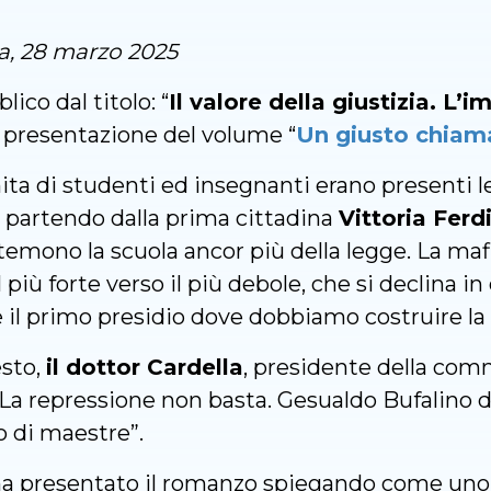
, 28 marzo 2025
lico dal titolo: “
Il valore della giustizia. L’
a presentazione del volume “
Un giusto chiam
ta di studenti ed insegnanti erano presenti le
ttà partendo dalla prima cittadina
Vittoria Ferd
temono la scuola ancor più della legge. La maf
 più forte verso il più debole, che si declina i
è il primo presidio dove dobbiamo costruire la c
esto,
il dottor Cardella
, presidente della co
 “La repressione non basta. Gesualdo Bufalino 
o di maestre”.
a presentato il romanzo spiegando come uno de