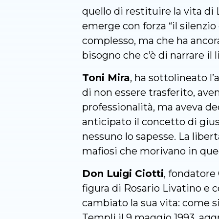
quello di restituire la vita 
emerge con forza “il silenzio
complesso, ma che ha ancora t
bisogno che c’è di narrare il
Toni Mira
, ha sottolineato l’
di non essere trasferito, ave
professionalità, ma aveva dec
anticipato il concetto di giu
nessuno lo sapesse. La libert
mafiosi che morivano in que
Don Luigi Ciotti
, fondatore
figura di Rosario Livatino e 
cambiato la sua vita: come s
Templi il 9 maggio 1993, agg