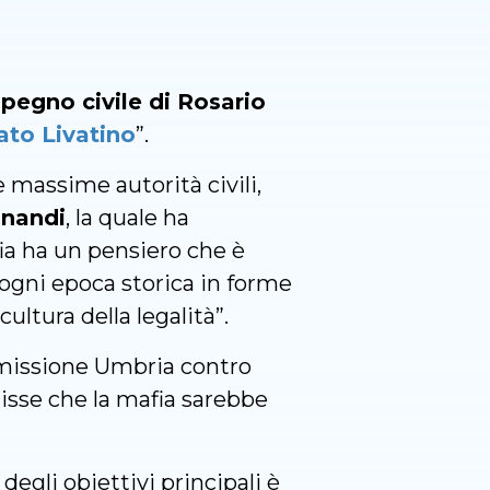
impegno civile di Rosario
ato Livatino
”.
 massime autorità civili,
inandi
, la quale ha
ia ha un pensiero che è
n ogni epoca storica in forme
ultura della legalità”.
mmissione Umbria contro
disse che la mafia sarebbe
gli obiettivi principali è