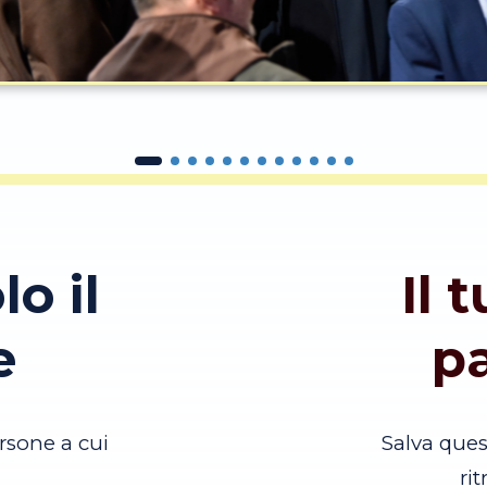
lo il
Il 
e
p
rsone a cui
Salva que
ri