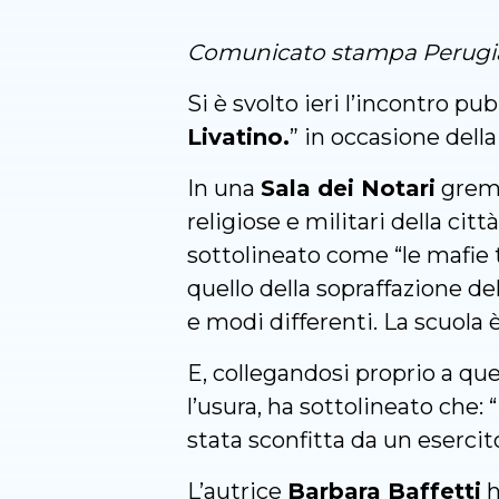
Comunicato stampa Perugia
Si è svolto ieri l’incontro pubb
Livatino.
” in occasione dell
In una
Sala dei Notari
gremi
religiose e militari della ci
sottolineato come “le mafie 
quello della sopraffazione del
e modi differenti. La scuola 
E, collegandosi proprio a qu
l’usura, ha sottolineato che:
stata sconfitta da un esercit
L’autrice
Barbara Baffetti
h