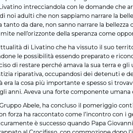
di Livatino intrecciandola con le domande che ar
 di noi adulti che non sappiamo narrare la bel
anto da dare, non sanno narrare la bellezza de
 limite nell’orizzonte della speranza come oppor
attualità di Livatino che ha vissuto il suo terri
ndone le possibilità essendo preparato e ricon
iso di restare perché amava la sua terra e gli 
stizia riparativa, occupandosi dei detenuti e de
à era la cosa più importante e spesso si trovav
gli anni. Aveva una forte componente umana 
 Gruppo Abele, ha concluso il pomeriggio cont
con forza ha raccontato come l’incontro con i g
icuramente è successo quando Papa Giovanni Pa
rappato al Crocifisso, con commozione dopo l’i