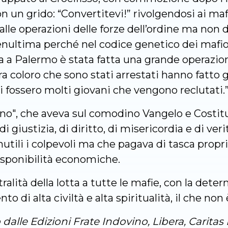
un grido: “Convertitevi!” rivolgendosi ai mafi
 alle operazioni delle forze dell’ordine ma n
enultima perché nel codice genetico dei mafio
fa a Palermo è stata fatta una grande operazi
a coloro che sono stati arrestati hanno fatto gi
i fossero molti giovani che vengono reclutati.
zino", che aveva sul comodino Vangelo e Costitu
iustizia, di diritto, di misericordia e di veri
tili i colpevoli ma che pagava di tasca propria 
isponibilità economiche.
ralità della lotta a tutte le mafie, con la deter
 di alta civiltà e alta spiritualità, il che non
dalle Edizioni Frate Indovino, Libera, Caritas 