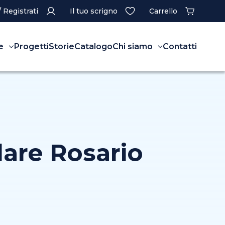
/ Registrati
Il tuo scrigno
Carrello
e
Progetti
Storie
Catalogo
Chi siamo
Contatti
dare Rosario