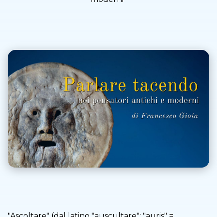
"Ascoltare" (dal latino "auscultare": "auris" =