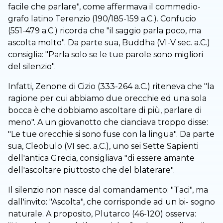
facile che parlare", come affermava il commedio-
grafo latino Terenzio (190/185-159 a.C.). Confucio
(551-479 a.C.) ricorda che "il saggio parla poco, ma
ascolta molto". Da parte sua, Buddha (VI-V sec. a.C.)
consiglia: "Parla solo se le tue parole sono migliori
del silenzio".
Infatti, Zenone di Cizio (333-264 a.C.) riteneva che "la
ragione per cui abbiamo due orecchie ed una sola
bocca è che dobbiamo ascoltare di più, parlare di
meno". A un giovanotto che cianciava troppo disse:
"Le tue orecchie si sono fuse con la lingua". Da parte
sua, Cleobulo (VI sec. a.C.), uno sei Sette Sapienti
dell'antica Grecia, consigliava "di essere amante
dell'ascoltare piuttosto che del blaterare".
Il silenzio non nasce dal comandamento: "Taci", ma
dall'invito: "Ascolta", che corrisponde ad un bi- sogno
naturale. A proposito, Plutarco (46-120) osserva: