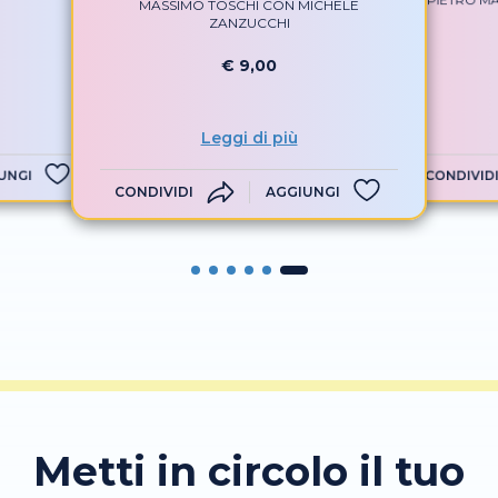
PIETRO M
MASSIMO TOSCHI CON MICHELE
ZANZUCCHI
€ 9,00
Leggi di più
UNGI
CONDIVID
CONDIVIDI
AGGIUNGI
Metti in circolo il tuo