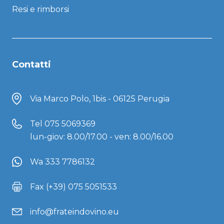
Resi e rimborsi
Contatti
Via Marco Polo, 1bis - 06125 Perugia
Tel
075 5069369
lun-giov: 8.00/17.00 - ven: 8.00/16.00
Wa 333 7786132
Fax (+39) 075 5051533
info@frateindovino.eu