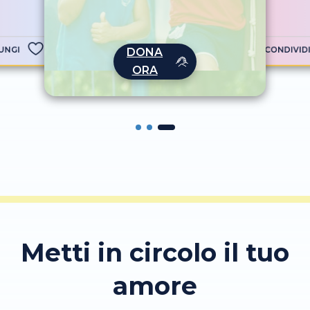
accompagn
UNGI
CONDIVID
DONA
ORA
Metti in circolo il tuo
amore