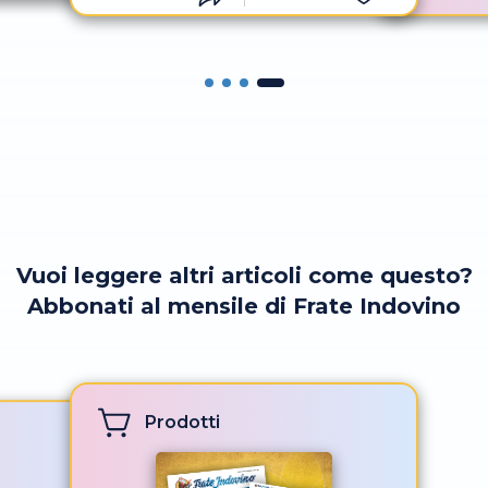
à di Cristo
oce del
lla Madonna
mboli della
rtogallo. A
ccessivo
o ad oggi
ue immagini
rsato in
i del Paese,
Vuoi leggere altri articoli come questo?
ù grande
l mondo.
Abbonati al mensile di Frate Indovino
Prodotti