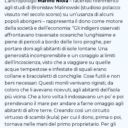
L’antropologo
Marino Niola
– facendo riferimento
agli studi di Bronisław Malinowski (studioso polacco
vissuto nel secolo scorso) su un’usanza di alcuni
popoli aborigeni – rappresenta il dono come motore
della società e dell’economia: “Gli indigeni osservati
affrontavano traversate oceaniche lunghissime e
piene di pericoli a bordo delle loro piroghe, per
portare doni agli abitanti di isole lontane. Una
generosità incomprensibile e un coraggio ai limiti
dell’incoscienza, visto che a viaggiare su quelle
acque tempestose e infestate di squali erano
collane e braccialetti di conchiglie. Cose futili e non
beni necessari. Questi monili venivano rigirati, da
coloro che li avevano ricevuti, agli abitanti dell’isola
più vicina. Che a loro volta li indossavano un po’ e poi
prendevano il mare per andare a farne omaggio agli
abitanti di altre terre. Creando così un circuito
virtuoso di scambi (kula) per cui il dono, prima o poi,
tornava nelle mani del primo proprietario. Per gli