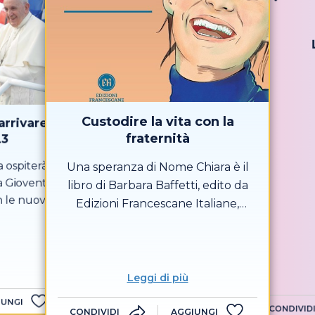
Custodire la vita con la
arrivare a
fraternità
23
a ospiterà la
Una speranza di Nome Chiara è il
a Gioventù,
libro di Barbara Baffetti, edito da
n le nuove
Edizioni Francescane Italiane,
so di una
ispirato dalla storia di Chiara
tto il mondo
Corbella Petrillo la cui vita è di una
ivideranno
bellezza luminosa che neppure il
confronto e
dolore e la malattia hanno
Leggi di più
ario evento
intaccato.
fa – il 22
IUNGI
CONDIVID
CONDIVIDI
AGGIUNGI