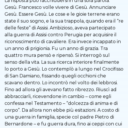
La risposta può racchiudersi in una sola parola:
Gesù. Francesco volle vivere di Gesù. Annunciare
Gesù. Essere Gesù. Le cose e le gioie terrene erano
state il suo sogno, e la sua trappola, quando era il “re
delle feste” di Assisi. Ambizioso, aveva partecipato
alla guerra di Assisi contro Perugia per acquisire il
riconoscimento di cavaliere. Era invece incappato in
un anno di prigionia. Fu un anno di grazia. Tra
quattro mura pensò e ripensò. Si interrogò sul
senso della vita. La sua ricerca interiore finalmente
lo porto a Gesù. Lo contemplò a lungo nel Crocifisso
di San Damiano, fissando quegli occhioni che
scavano dentro. Lo incontrò nel volto dei lebbrosi.
Fino ad allora gli avevano fatto ribrezzo. Riuscì ad
abbracciarli, ricevendone in cambio – come egli
confessa nel Testamento – “dolcezza di anima e di
corpo”. Da allora non ebbe più esitazioni. A costo di
una guerra in famiglia, specie col padre Pietro di
Bernardone – e fu guerra dura, fino ai ceppi con cui