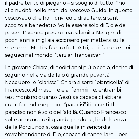
il padre tento di piegarlo – si spoglio di tutto, fino
alla nudità, nelle mani del vescovo Guido. In questo
vescovado che ho il privilegio di abitare, si sentì
accolto e benedetto. Volle essere solo di Dio e dei
poveri. Divenne presto una calamita. Nel giro di
pochi anni a migliaia accorsero per mettersi sulle
sue orme. Molti si fecero frati. Altri, laici, furono suoi
seguaci nel mondo, “terziari francescani”.
La giovane Chiara, di dodici anni più piccola, decise di
seguirlo nella via della più grande povertà.
Nacquero le “clarisse”. Chiara si senti “pianticella” di
Francesco. Al maschile e al femminile, entrambi
testimoniano quanto Gesù sia capace di abitare i
cuori facendone piccoli “paradisi” itineranti. Il
paradiso non è solo dell’aldilà. Quando Francesco
volle annunciare il grande perdono, l’indulgenza
della Porziuncola, ossia quella misericordia
sovrabbondante di Dio, capace di cancellare – per