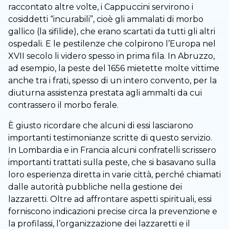
raccontato altre volte, i Cappuccini servirono i
cosiddetti “incurabili”, cioè gli ammalati di morbo
gallico (la sifilide), che erano scartati da tutti gli altri
ospedali. E le pestilenze che colpirono l’Europa nel
XVII secolo li videro spesso in prima fila. In Abruzzo,
ad esempio, la peste del 1656 mietette molte vittime
anche tra i frati, spesso di un intero convento, per la
diuturna assistenza prestata agli ammalti da cui
contrassero il morbo ferale.
È giusto ricordare che alcuni di essi lasciarono
importanti testimonianze scritte di questo servizio.
In Lombardia e in Francia alcuni confratelli scrissero
importanti trattati sulla peste, che si basavano sulla
loro esperienza diretta in varie città, perché chiamati
dalle autorità pubbliche nella gestione dei
lazzaretti. Oltre ad affrontare aspetti spirituali, essi
forniscono indicazioni precise circa la prevenzione e
la profilassi, l’organizzazione dei lazzaretti e il