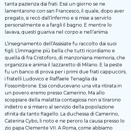
tanta pazienza dai frati. Essi un giorno se ne
lamentarono con san Francesco, il quale, dopo aver
pregato, si recò dall’infermo e si mise a servirlo
personalmente e a fargli il bagno. E mentre lo
lavava, questi guariva nel corpo e nell’anima.
L’insegnamento dell’Assisiate fu raccolto dai suoi
figli. L’immagine più bella che tutti ricordiamo e
quella di fra Cristoforo, di manzoniana memoria, che
organizza e anima il lazzaretto di Milano. E la peste
fu un banco di prova per i primi due frati cappuccini,
i fratelli Ludovico e Raffaele Tenaglia da
Fossombrone. Essi conducevano una vita ritirata in
un povero eremo presso Camerino. Ma allo
scoppiare della malattia contagiosa non si tirarono
indietro e si misero al servizio della popolazione
sfinita da tanto flagello. La duchessa di Camerino,
Caterina Cybo, li noto e ne peroro la causa presso lo
zio papa Clemente VII. A Roma, come abbiamo