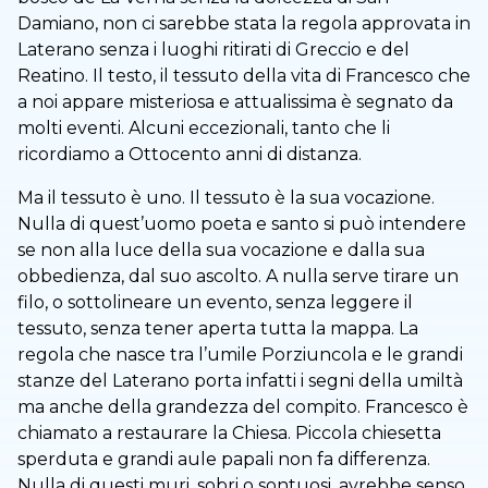
Damiano, non ci sarebbe stata la regola approvata in
Laterano senza i luoghi ritirati di Greccio e del
Reatino. Il testo, il tessuto della vita di Francesco che
a noi appare misteriosa e attualissima è segnato da
molti eventi. Alcuni eccezionali, tanto che li
ricordiamo a Ottocento anni di distanza.
Ma il tessuto è uno. Il tessuto è la sua vocazione.
Nulla di quest’uomo poeta e santo si può intendere
se non alla luce della sua vocazione e dalla sua
obbedienza, dal suo ascolto. A nulla serve tirare un
filo, o sottolineare un evento, senza leggere il
tessuto, senza tener aperta tutta la mappa. La
regola che nasce tra l’umile Porziuncola e le grandi
stanze del Laterano porta infatti i segni della umiltà
ma anche della grandezza del compito. Francesco è
chiamato a restaurare la Chiesa. Piccola chiesetta
sperduta e grandi aule papali non fa differenza.
Nulla di questi muri, sobri o sontuosi, avrebbe senso